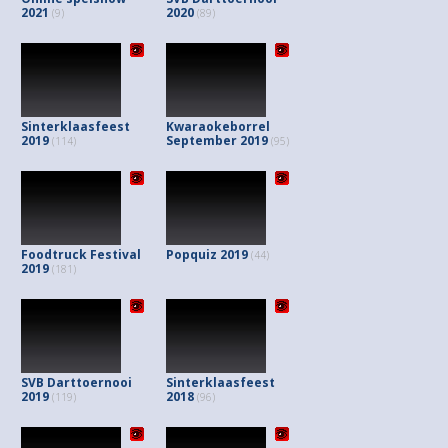
2021
2020
(9)
(89)
Sinterklaasfeest
Kwaraokeborrel
2019
September 2019
(114)
(95)
Foodtruck Festival
Popquiz 2019
(44)
2019
(181)
SVB Darttoernooi
Sinterklaasfeest
2019
2018
(119)
(96)