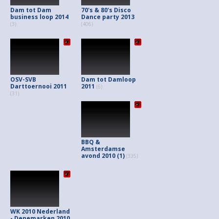
Dam tot Dam
70's & 80's Disco
business loop 2014
Dance party 2013
(3)
(406)
OSV-SVB
Dam tot Damloop
Darttoernooi 2011
2011
(6)
(31)
BBQ &
Amsterdamse
avond 2010 (1)
(335)
WK 2010 Nederland
- Denemarken 2010