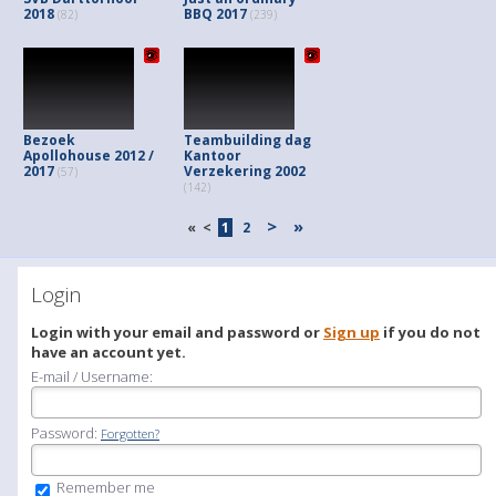
2018
BBQ 2017
(82)
(239)
Bezoek
Teambuilding dag
Apollohouse 2012 /
Kantoor
2017
Verzekering 2002
(57)
(142)
>
»
«
<
1
2
Login
Login with your email and password or
Sign up
if you do not
have an account yet.
E-mail / Username:
Password:
Forgotten?
Remember me