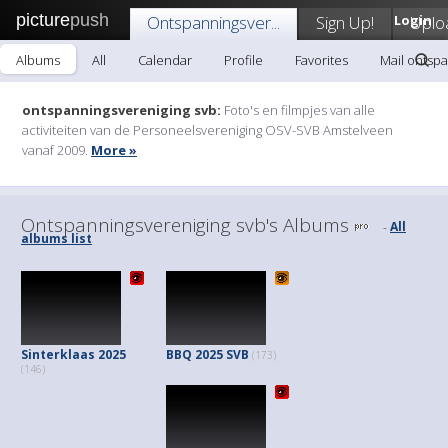
picture
push
Ontspanningsver...
Sign Up!
Login
Uplo
Albums
All
Calendar
Profile
Favorites
Mail ontspa
ontspanningsvereniging svb:
Foto's en filmpjes van alle
activiteiten van de Personeelsvereniging OSV-SVB Amstelveen
vanaf 2009.
More »
Ontspanningsvereniging svb's Albums
All
-
albums list
Sinterklaas 2025
BBQ 2025 SVB
(173)
(146)