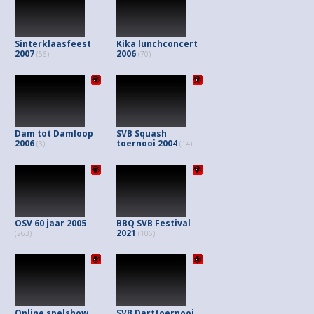
Sinterklaasfeest
Kika lunchconcert
2007
2006
(56)
(70)
Dam tot Damloop
SVB Squash
2006
toernooi 2004
(3)
(14)
OSV 60 jaar 2005
BBQ SVB Festival
2021
(263)
(106)
Online spelshow
SVB Darttoernooi