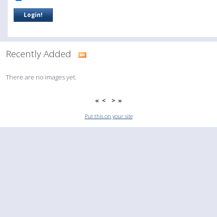
Recently Added
There are no images yet.
«
<
>
»
Put this on your site