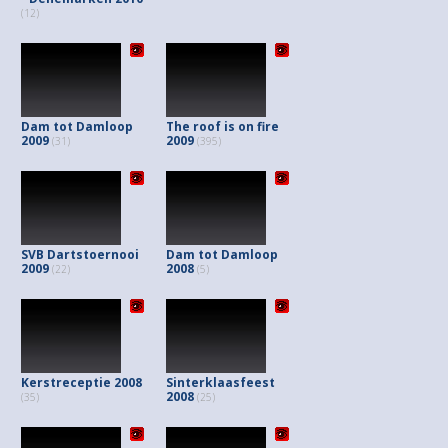
(12)
Dam tot Damloop
The roof is on fire
2009
2009
(31)
(395)
SVB Dartstoernooi
Dam tot Damloop
2009
2008
(22)
(5)
Kerstreceptie 2008
Sinterklaasfeest
2008
(35)
(25)